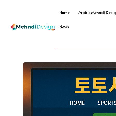
Skip
to
Home
Arabic Mehndi Desi
content
News