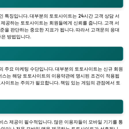
 특징입니다. 대부분의 토토사이트는 24시간 고객 상담 서
 제공하는 토토사이트는 회원들에게 신뢰를 줍니다. 고객 서
준을 판단하는 중요한 지표가 됩니다. 따라서 고객문의 응대
좋은 방법입니다.
의 주요 마케팅 수단입니다. 대부분의 토토사이트는 신규 회원
보너스는 해당 토토사이트의 이용약관에 명시된 조건이 적용됩
토사이트는 주의가 필요합니다. 책임 있는 게임의 관점에서 토
비스 제공이 필수적입니다. 많은 이용자들이 모바일 기기를 통
자인이나 전용 모바일 앱을 제공하는 토토사이트가 선호됩니