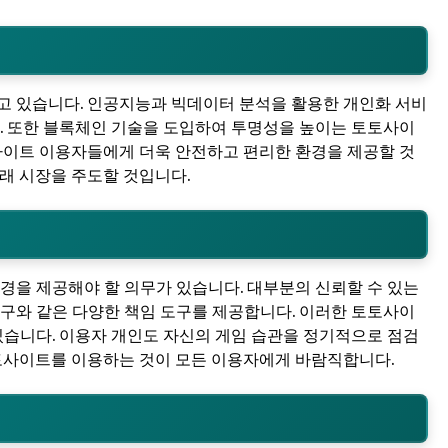
고 있습니다. 인공지능과 빅데이터 분석을 활용한 개인화 서비
. 또한 블록체인 기술을 도입하여 투명성을 높이는 토토사이
사이트 이용자들에게 더욱 안전하고 편리한 환경을 제공할 것
래 시장을 주도할 것입니다.
경을 제공해야 할 의무가 있습니다. 대부분의 신뢰할 수 있는
구와 같은 다양한 책임 도구를 제공합니다. 이러한 토토사이
있습니다. 이용자 개인도 자신의 게임 습관을 정기적으로 점검
토사이트를 이용하는 것이 모든 이용자에게 바람직합니다.