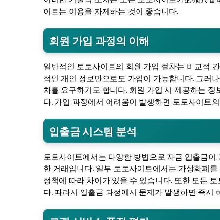
이트는 이용을 자제하는 것이 좋습니다.
회원 가입 과정의 이해
일반적인 토토사이트의 회원 가입 절차는 비교적 
적인 개인 정보만으로도 가입이 가능합니다. 그러나
차를 요구하기도 합니다. 회원 가입 시 제공하는 
다. 가입 과정에서 어려움이 발생하면 토토사이트의
입출금 시스템 분석
토토사이트에서는 다양한 방법으로 자금 입출금이 
한 거래입니다. 일부 토토사이트에서는 가상화폐를 
정책에 따라 차이가 있을 수 있습니다. 또한 모든 
다. 따라서 입출금 과정에서 문제가 발생하면 즉시