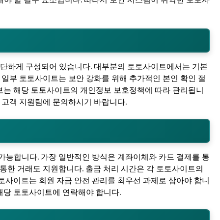
간단하게 구성되어 있습니다. 대부분의 토토사이트에서는 기본
 일부 토토사이트는 보안 강화를 위해 추가적인 본인 확인 절
정보는 해당 토토사이트의 개인정보 보호정책에 따라 관리됩니
 고객 지원팀에 문의하시기 바랍니다.
가능합니다. 가장 일반적인 방식은 계좌이체와 카드 결제를 통
통한 거래도 지원합니다. 출금 처리 시간은 각 토토사이트의
토토사이트는 회원 자금 안전 관리를 최우선 과제로 삼아야 합니
 해당 토토사이트에 연락해야 합니다.